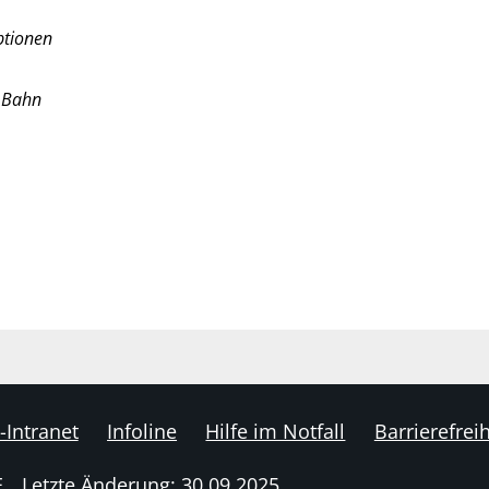
ptionen
r Bahn
-Intranet
Infoline
Hilfe im Notfall
Barrierefreih
E
Letzte Änderung: 30.09.2025